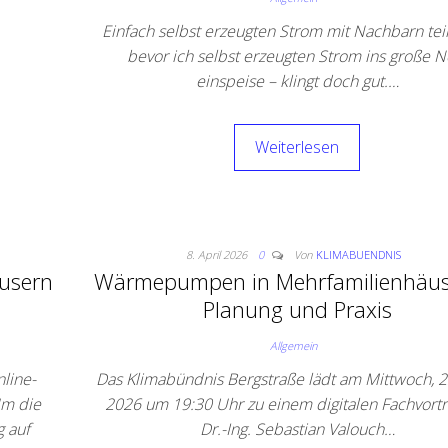
Einfach selbst erzeugten Strom mit Nachbarn te
bevor ich selbst erzeugten Strom ins große N
einspeise – klingt doch gut.…
Weiterlesen
8. April 2026
0
Von
KLIMABUENDNIS
usern
Wärmepumpen in Mehrfamilienhäus
Planung und Praxis
Allgemein
nline-
Das Klimabündnis Bergstraße lädt am Mittwoch, 22
Um die
2026 um 19:30 Uhr zu einem digitalen Fachvortr
 auf
Dr.-Ing. Sebastian Valouch…