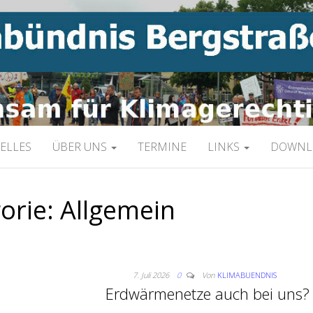
limagerechtigkeit
NIS BERGSTRAS
ELLES
ÜBER UNS
TERMINE
LINKS
DOWNL
orie:
Allgemein
7. Juli 2026
0
Von
KLIMABUENDNIS
Erdwärmenetze auch bei uns?