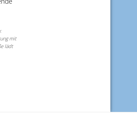
ende
:
tung mit
e lädt