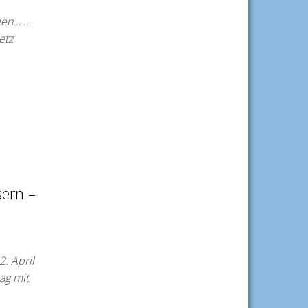
ilen… …
etz
ern –
. April
ag mit