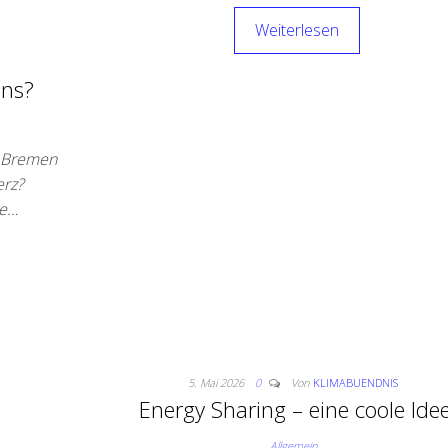
Weiterlesen
uns?
n Bremen
erz?
me…
5. Mai 2026
0
Von
KLIMABUENDNIS
Energy Sharing – eine coole Idee
Allgemein