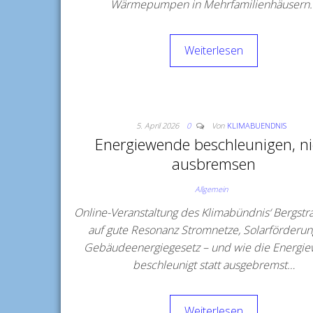
Wärmepumpen in Mehrfamilienhäusern
Weiterlesen
5. April 2026
0
Von
KLIMABUENDNIS
Energiewende beschleunigen, ni
ausbremsen
Allgemein
Online-Veranstaltung des Klimabündnis‘ Bergstr
auf gute Resonanz Stromnetze, Solarförderu
Gebäudeenergiegesetz – und wie die Energi
beschleunigt statt ausgebremst…
Weiterlesen