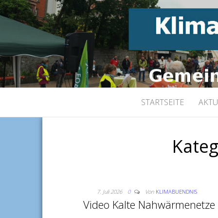
Gemeinsam für K
KLIMABÜND
STARTSEITE
AKTU
Kateg
7. Juli 2026
0
Von
KLIMABUENDNIS
Video Kalte Nahwärmenetze