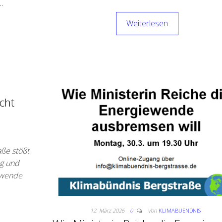
…
Weiterlesen
cht
aße stößt
ng und
ewende
12. März 2026
0
Von
KLIMABUENDNIS