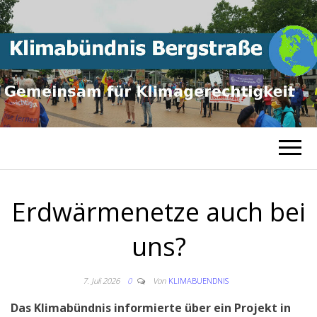
Gemeinsam für
KLIMABÜNDNI
Klimagerechtigkeit
BERGSTRASSE
Erdwärmenetze auch bei
uns?
7. Juli 2026
0
Von
KLIMABUENDNIS
Das Klimabündnis informierte über ein Projekt in