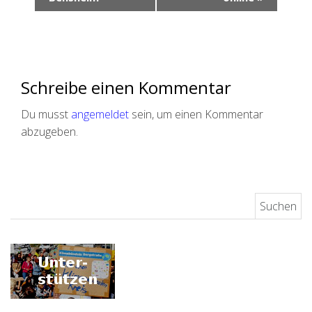
r
a
n
s
Schreibe einen Kommentar
t
Du musst
angemeldet
sein, um einen Kommentar
a
abzugeben.
l
t
u
Suchen nach:
n
g
N
a
v