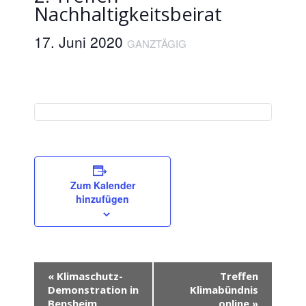
Nachhaltigkeitsbeirat
17. Juni 2020
GANZTÄGIG
Zum Kalender
hinzufügen
V
«
Klimaschutz-
Treffen
Demonstration in
Klimabündnis
e
Bensheim
online
»