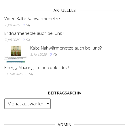
i
AKTUELLES
g
Video Kalte Nahwärmenetze
7. Juli 2026
0
a
Erdwärmenetze auch bei uns?
t
7. Juli 2026
0
i
Kalte Nahwärmenetze auch bei uns?
o
8. Juni 2026
0
n
Energy Sharing – eine coole Idee!
31. Mai 2026
0
BEITRAGSARCHIV
BEITRAGSARCHIV
ADMIN