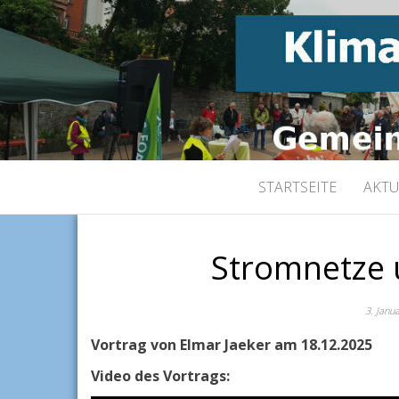
Gemeinsam für K
KLIMABÜND
STARTSEITE
AKTU
Stromnetze 
3. Janu
Vortrag von Elmar Jaeker am 18.12.2025
Video des Vortrags: