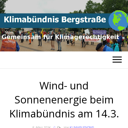
Gemeinsam für
KLIMABÜNDNI
Klimagerechtigkeit
BERGSTRASSE
Wind- und
Sonnenenergie beim
Klimabündnis am 14.3.
9. März 2024
0
Von
KLIMABUENDNIS