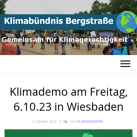
Gemeinsam für
KLIMABÜNDNI
Klimagerechtigkeit
BERGSTRASSE
Klimademo am Freitag,
6.10.23 in Wiesbaden
3. Oktober 2023
0
Von
KLIMABUENDNIS