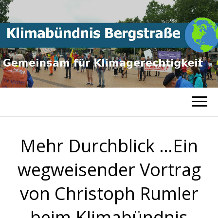
Gemeinsam für
KLIMABÜNDNI
Klimagerechtigkeit
BERGSTRASSE
Mehr Durchblick …Ein
wegweisender Vortrag
von Christoph Rumler
beim Klimabündnis