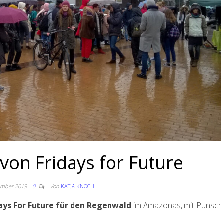
on Fridays for Future
ember 2019
0
Von
KATJA KNOCH
days For Future für den Regenwald
im Amazonas, mit Punsc