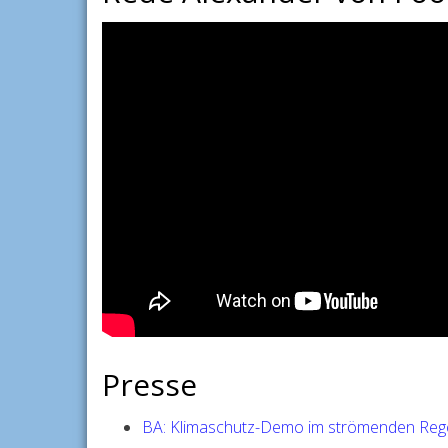
Presse
BA: Klimaschutz-Demo im strömenden Reg